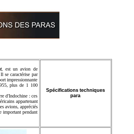
t
, est un avion de
l se caractérise par
port impressionnante
955, plus de 1 100
Spécifications techniques
para
rre d'Indochine : ces
méricains appartenant
es avions, appréciés
le important pendant