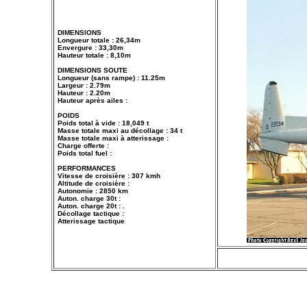
DIMENSIONS
Longueur totale : 26,34m
Envergure : 33,30m
Hauteur totale : 8,10m
DIMENSIONS SOUTE
Longueur (sans rampe) : 11.25m
Largeur : 2.79m
Hauteur : 2.20m
Hauteur après ailes :
POIDS
Poids total à vide : 18,049 t
Masse totale maxi au décollage : 34 t
Masse totale maxi à atterissage :
Charge offerte :
Poids total fuel :
PERFORMANCES
Vitesse de croisière : 307 kmh
Altitude de croisière :
Autonomie : 2850 km
Auton. charge 30t :
Auton. charge 20t : .
Décollage tactique :
Atterissage tactique