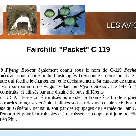
Fairchild "Packet" C 119
119
Flying Boxcar
également connu sous le nom de
C-119
Packe
 américain conçu par Fairchild juste après la Seconde Guerre mondiale. I
re qui facilite le chargement et le déchargement. Sa capacité de trans
 a valu son surnom de wagon volant ou
Flying Boxcar
. De1947 à 1
onstruits, et utilisés par une dizaine de pays différents.
 l'US Air Force ont été utilisés pour aider la France à la fin de la gue
 cocardes françaises et étaient pilotés soit par des mercenaires civils a
ine
du Général Chennault, soit par des équipages de l'Armée de l'air. C
d'emport et pour leur robustesse à encaisser les coups, ont joué un rô
Biên Phu.