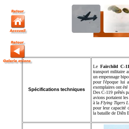
Le
Fairchild C-
transport militaire
un empennage bipout
pour l'époque lui
exemplaires ont été c
Spécifications techniques
Des C-119 prêtés par
avions portaient les
à la
Flying Tigers L
pour leur capacité 
la bataille de Diên 