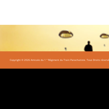
Copyright © 2026 Amicale du 1 ° Régiment du Train Parachutiste. Tous Droits réserv